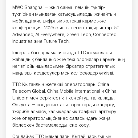
MWC Shanghai — жыл сайын әлемнің түкпір-
түкпірінен мыңдаған қатысушыларды жинайтын
мобильді және цифрлық жетекші көрме және
конференция. 2025 жылғы негізгі тақырыптар: 5G-
Advanced, AI Everywhere, Green Tech, Connected
Industries және Future Tech.
Іскерлік бағдарлама аясында ТТС командасы
жаһандық байланыс және технологиялар нарығының
негізгі ойыншыларымен бірқатар стратегиялық
маңызды кездесулер мен келіссөздер өткізді.
ТТС Қытайдың жетекші операторлары China
Telecom Global, China Mobile International и China
Unicom-мен серіктестікті кеңейтуді талқылады.
Фокуста — қолданыстағы тораптарды жаңарту,
тәжірибе алмасу, халықаралық трафикті арттыру
және операторлық бизнес саласындағы жаңа
бірлескен бастамаларды іске қосу.
Сондай-ақ ТТС мамандары Қытай нарығының