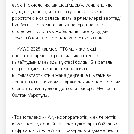
өзекті технологиялық шешімдерін, соның ішінде
ақылды қалалар, интеллектуалды көлік және
робототехника саласындағы әзірлемелерді зерттеді.
Бұл бағыттар компанияның назарында және
бірлескен пилоттық жобаларды іске қосудың
әлеуетті бағыттары ретінде қарастырылады.
— «MWC 2025 көрмесі ТТС үшін жетекші
операторлармен стратегиялық әріптестікті
нығайтудың маңызды нүктесі болды. Біз сапалы
өзара іс-қимыл жасап, технологиялық
ынтымақтастықтың жаңа деңгейіне шығамыз», —
деп атап өтті Басқарма Төрағасының операторлық
бизнесті дамыту жөніндегі орынбасары Мұстафин
Сұлтан Мұратұлы.
«Транстелеком» АҚ - корпоративтік, мемлекеттік
клиенттерге, сондай-ақ жеке тұлғаларға байланыс,
цифрландыру және АТ-инфрақұрылым қызметтерін