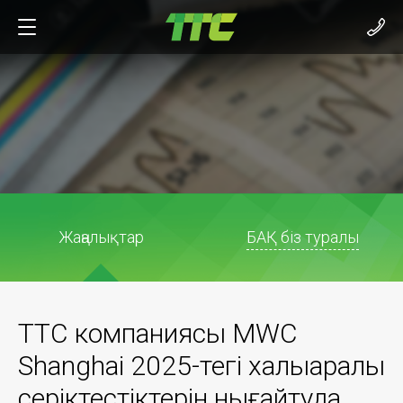
Жаңалықтар
БАҚ біз туралы
ТТС компаниясы MWC
Shanghai 2025-тегі халықаралық
серіктестіктерін нығайтуда