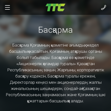
Басқарма
Басқарма Қоғамның қызметіне ағымдық, жедел
басшылық жасайтын, Қоғамның атқарушы органы
болып табылады. Басқарма өз қызметінде
«Акционерлік қоғамдар туралы» Қазақстан
Республикасының заңын, Жарғыны, корпоративтік
басқару кодексін, Басқарма туралы ережені,
Директорлар кеңесі мен акционерлердің жалпы
жиналысының шешімдерін, сондай-ақ Қазақстан
Республикасының заңнамасын және Қоғамның ішкі
құжаттарын басшылыққа алады.