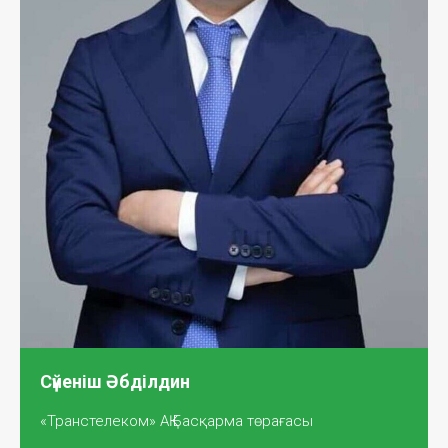
Сүйеніш Әбділдин
«Транстелеком» АҚ Басқарма төрағасы