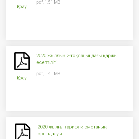
pdf, 1.51 MB
Қарау
2020 жылдың 2-тоқсанындағы қаржы
есептілігі
pdf, 1.41 MB
Қарау
2020 жылғы тарифтік сметаның
орындалуы