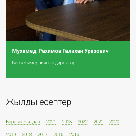
Мухамед-Рахимов Галихан Уразович
Бас коммерциялық директор
Жылдық есептер
Барлық жылдар
2024
2023
2022
2021
2020
2019
2018
2017
2016
2015