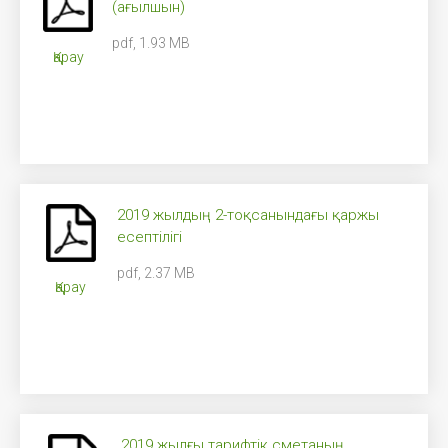
(ағылшын)
pdf, 1.93 MB
Қарау
2019 жылдың 2-тоқсанындағы қаржы
есептілігі
pdf, 2.37 MB
Қарау
2019 жылғы тарифтік сметаның