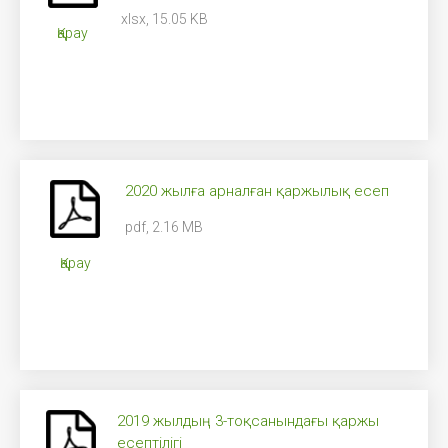
xlsx, 15.05 KB
Қарау
2020 жылға арналған қаржылық есеп
pdf, 2.16 MB
Қарау
2019 жылдың 3-тоқсанындағы қаржы
есептілігі