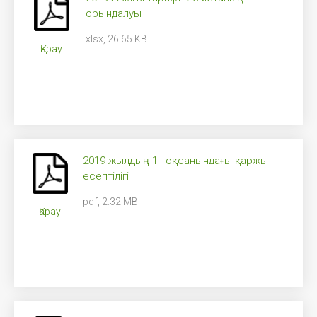
орындалуы
xlsx, 26.65 KB
Қарау
2019 жылдың 1-тоқсанындағы қаржы
есептілігі
pdf, 2.32 MB
Қарау