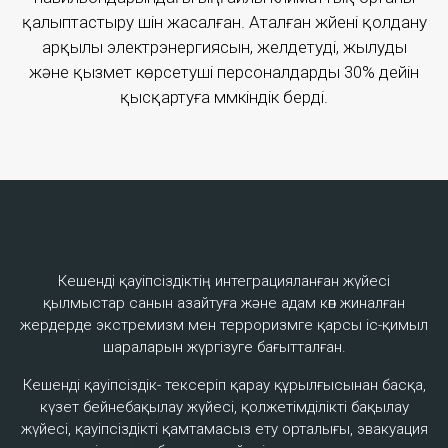
«Магистраль» АБЖ жобасы - темір жол
қалыптастыру үшін жасалған. Аталған жүйені қолдану
саласындағы жол инфрақұрылымын автоматты
арқылы электрэнергиясын, желдетуді, жылуды
басқару жүйесі.
және қызмет көрсетуші персоналдарды 30% дейін
қысқартуға мүмкіндік берді.
Толығырақ
Кешенді қауіпсіздіктің интеграцияланған жүйесі
қылмыстар санын азайтуға және адам көп жиналған
жердерде экстремизм мен терроризмге қарсы іс-қимыл
шараларын жүргізуге бағытталған.
Кешенді қауіпсіздік- тексеріп қарау құрылғысынан басқа,
күзет бейнебақылау жүйесі, қолжетімділікті бақылау
жүйесі, қауіпсіздікті қамтамасыз ету орталығы, эвакуация