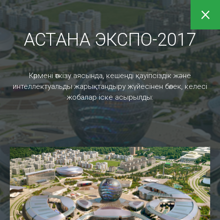
×
АСТАНА ЭКСПО-2017
Жобалар
Көрмені өткізу аясында, кешенді қауіпсіздік және
интеллектуальды жарықтандыру жүйесінен бөлек, келесі
Service Desk (Сервис Деск) – бұл корпоративтік
жобалар іске асырылды:
пайдаланушылармен тиімді жұмыс істеу үшін ІТ
қолдауына сұраныстарды жинау және тарату
қызметтерінің жиынтығы.
B2C серіктестері