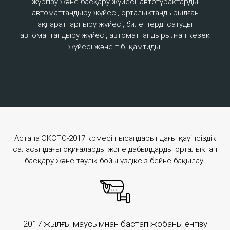
Кешенді қауіпсіздік
жүргізу және басқару жүйесі, автотұрақтарды
автоматтандыру жүйесі, орталықтандырылған
Кешенді қауіпсіздіктің интеграцияланған жүйесі
ақпараттарныру жүйесі, билеттерді сатуды
қылмыстар санын азайтуға және адам көп жиналған
автоматтандыру жүйесі, автоматтандырылған кезек
жердерде экстремизм мен терроризмге қарсы іс-
жүйесі және т.б. қамтиды.
қимыл шараларын жүргізуге бағытталған.
Толығырақ
Астана ЭКСПО-2017 көрмесі нысандарындағы қауіпсіздік
саласындағы оқиғаларды және дабылдарды орталықтан
басқару және тәулік бойы үздіксіз бейне бақылау.
2017 жылғы маусымнан бастап жобаны енгізу