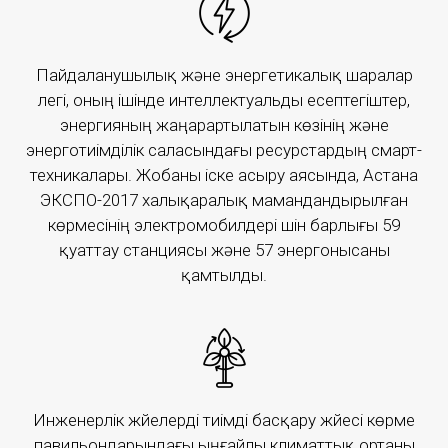
ақпараттық қолдау.
Пайдаланушылық және энергетикалық шаралар
Толығырақ
легі, оның ішінде интеллектуальды есептегіштер,
энергияның жаңарартылатын көзінің және
энерготиімділік саласындағы ресурстардың смарт-
техникалары. Жобаны іске асыру аясында, Астана
ЭКСПО-2017 халықаралық мамандандырылған
көрмесінің электромобилдері үшін барлығы 59
қуаттау станциясы және 57 энергонысаны
қамтылды.
«Магистраль» АБЖ
Инженерлік жүйелерді тиімді басқару жүйесі көрме
павильондарындағы ыңғайлы климаттық ортаны