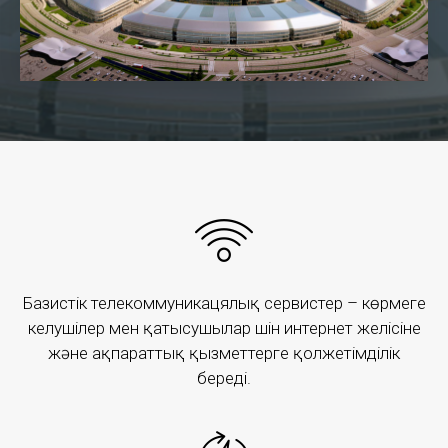
«Энергодиспетчерлік тарту» (ЭДТ
Базистік телекоммуникацялық сервистер – көрмеге
АБЖ)
келушілер мен қатысушылар үшін интернет желісіне
және ақпараттық қызметтерге қолжетімділік
ЭДТ АБЖ – бұл теміржол көлігі саласындағы
береді.
электроэнергия және дизель отынын тұтынуды
есепке алу, бақылау және талдау бойынша бизнес-
процестерді кешенді автоматтандыру және