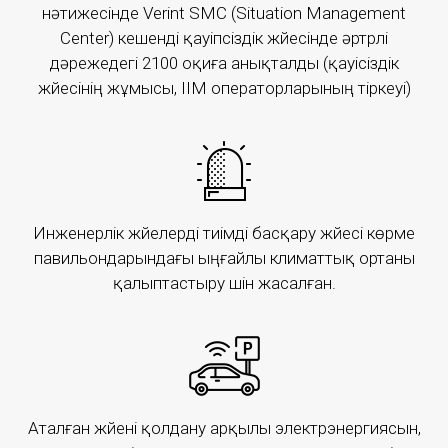
нәтижесінде Verint SMC (Situation Management
Center) кешенді қауіпсіздік жүйесінде әртүрлі
дәрежедегі 2100 оқиға анықталды (қауісіздік
«АҚБЖ»
жүйесінің жұмысы, ІІМ операторларының тіркеуі)
«АҚБЖ» – ақпараттық қауіпсіздіктегі оқиғаларды
заманауи және функциональды құралдармен
анықтауды және болдырмауды қамтамасыз ететін
сервис.
Инженерлік жүйелерді тиімді басқару жүйесі көрме
павильондарындағы ыңғайлы климаттық ортаны
Толығырақ
қалыптастыру үшін жасалған.
B2C серіктестері
Аталған жүйені қолдану арқылы электрэнергиясын,