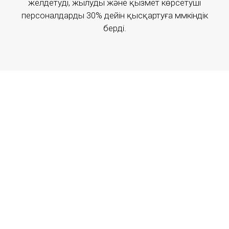
желдетуді, жылуды және қызмет көрсетуші
персоналдарды 30% дейін қысқартуға мүмкіндік
берді.
ЭКСПО 2017
АСТАНА ЭКСПО-2017
Толығырақ