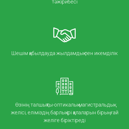
тәжірибесі
Шешім қабылдауда жылдамдық пен икемділік
Өзінің талшықты-оптикалық магистральдық
желісі, еліміздің барлық ірі қалаларын бірыңғай
желіге біріктіреді