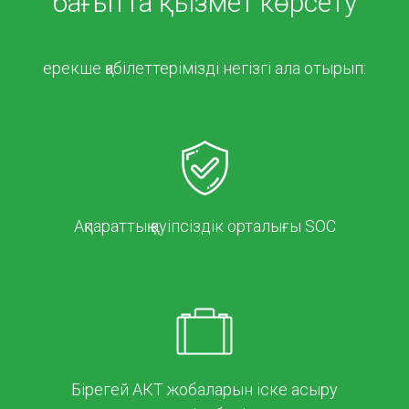
бағытта қызмет көрсету
ерекше қабілеттерімізді негізгі ала отырып:
Ақпараттық қауіпсіздік орталығы SOC
Бірегей АКТ жобаларын іске асыру