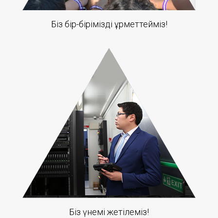
Біз бір-бірімізді құрметтейміз!
Біз үнемі жетілеміз!