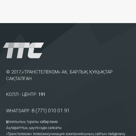
© 2017,«ТРАНСТЕЛЕКОМ» АҚ. БАРЛЫҚ ҚҰҚЫҚТАР
САҚТАЛҒАН
КОЛЛ - ЦЕНТР:
191
8 (771) 010 01 91
WHATSAPP:
Құпиялылық туралы хабарлама
Ақпаратттық қауіпсіздік саясаты
«Транстелеком» телекоммуникация компаниясының сайтын пайдалану