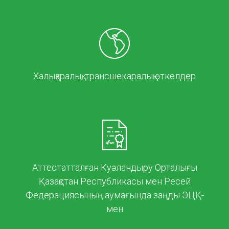
Халықаралық, трансшекаралық өткелдер
Аттестатталған Куәландыру Орталығы
Қазақстан Республикасы мен Ресей
Федерациясының аумағында заңды ЭЦҚ-
мен