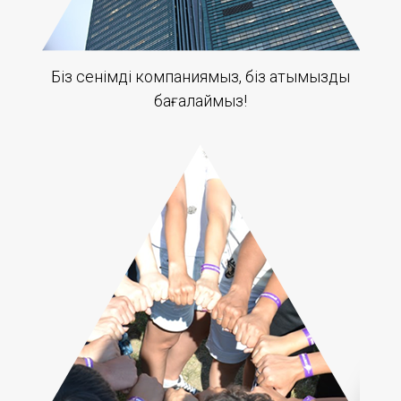
Біз сенімді компаниямыз, біз атымызды
бағалаймыз!