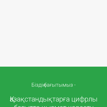
Біздің бағытымыз -
Қазақстандықтарға цифрлы