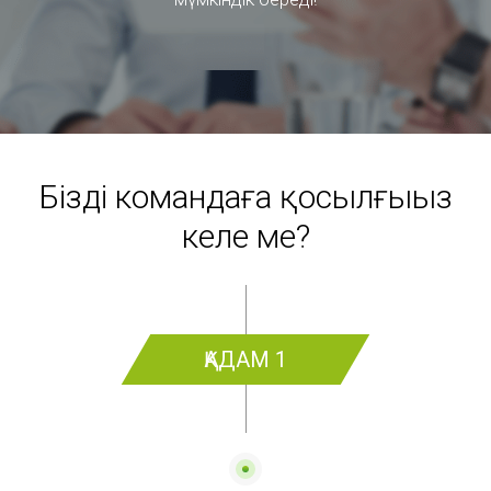
Біздің командаға қосылғыңыз
келе ме?
ҚАДАМ 1