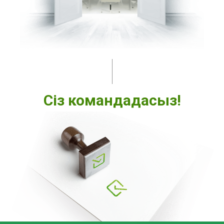
Сіз командадасыз!