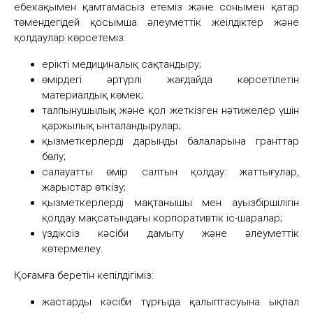
еңбекақымен қамтамасыз етеміз және сонымен қатар
төмендегідей қосымша әлеуметтік жеңілдіктер және
қолдаулар көрсетеміз:
ерікті медициналық сақтандыру;
өмірдегі әртүрлі жағдайда көрсетілетін
материалдық көмек;
талпынушылық және қол жеткізген нәтижелер үшін
қаржылық ынталандырулар;
қызметкерлердің дарынды балаларына гранттар
бөлу;
салауатты өмір салтын қолдау: жаттығулар,
жарыстар өткізу;
қызметкерлердің мақтанышы мен ауызбіршілігін
қолдау мақсатындағы корпоративтік іс-шаралар;
үздіксіз кәсіби дамыту және әлеуметтік
көтермелеу.
Қоғамға беретін кепілдігіміз:
жастардың кәсіби тұрғыда қалыптасуына ықпал