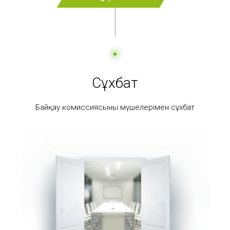
Сұхбат
Байқау комиссиясының мүшелерімен сұхбат