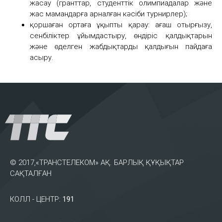
жасау (гранттар, студенттік олимпиадалар және
жас мамандарға арналған кәсіби турнирлер);
қоршаған ортаға ұқыпты қарау: ағаш отырғызу,
сенбіліктер ұйымдастыру, өндіріс қалдықтарын
және өңделген жабдықтардың қалдығын пайдаға
асыру.
© 2017,«ТРАНСТЕЛЕКОМ» АҚ. БАРЛЫҚ ҚҰҚЫҚТАР
САҚТАЛҒАН
КОЛЛ - ЦЕНТР:
191