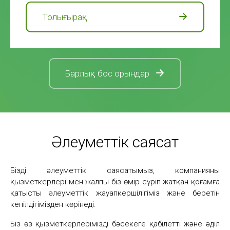
Толығырақ
Барлық бос орындар
Әлеуметтік саясат
Біздің әлеуметтік саясатымыз, компанияның
қызметкерлері мен жалпы біз өмір сүріп жатқан қоғамға
қатысты әлеуметтік жауапкершілігіміз және беретін
кепілдігімізден көрінеді.
Біз өз қызметкерлерімізді бәсекеге қабілетті және әділ