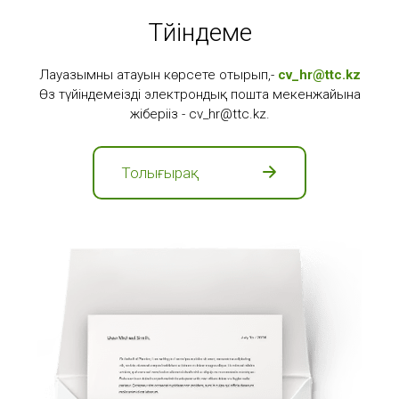
Түйіндеме
Лауазымның атауын көрсете отырып,-
cv_hr@ttc.kz
Өз түйіндемеңізді электрондық пошта мекенжайына
жіберіңіз - cv_hr@ttc.kz.
Толығырақ