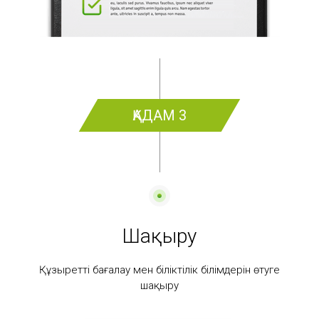
ҚАДАМ 3
Шақыру
Құзыретті бағалау мен біліктілік білімдерін өтуге
шақыру