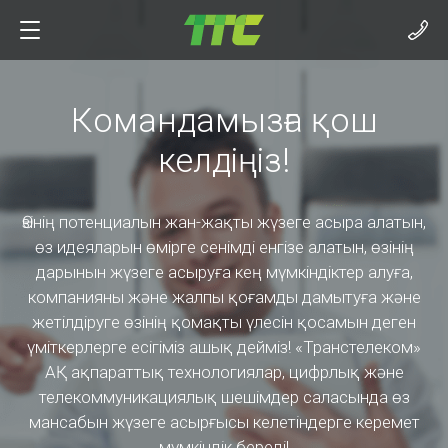
Командамызға қош
келдіңіз!
Өзінің потенциалын жан-жақты жүзеге асыра алатын,
өз идеяларын өмірге сенімді енгізе алатын, өзінің
дарынын жүзеге асыруға кең мүмкіндіктер алуға,
компанияны және жалпы қоғамды дамытуға және
жетілдіруге өзінің қомақты үлесін қосамын деген
үміткерлерге есігіміз ашық дейміз! «Транстелеком»
АҚ ақпараттық технологиялар, цифрлық және
телекоммуникациялық шешімдер саласында өз
мансабын жүзеге асырғысы келетіндерге керемет
мүмкіндік береді!