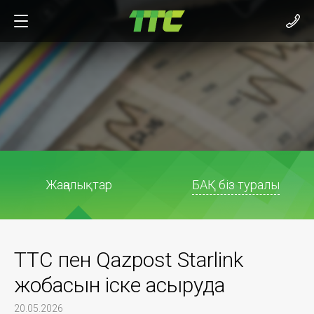
Жаңалықтар
БАҚ біз туралы
ТТС пен Qazpost Starlink
жобасын іске асыруда
20.05.2026