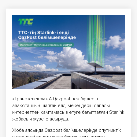
«Транстелеком» АҚ Qazpost-пен бірлесіп
Қазақстанның шалғай елді мекендерін сапалы
интернетпен қамтамасыз етуге бағытталған Starlink
жобасын жүзеге асыруда.
Жоба аясында Qazpost бөлімшелерінде спутниктік