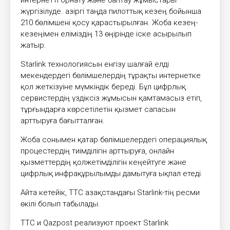
интернетті орнату және баптау жұмыстары
жүргізілуде. Қазіргі таңда пилоттық кезең бойынша
210 бөлімшені қосу қарастырылған. Жоба кезең-
кезеңімен еліміздің 13 өңірінде іске асырылып
жатыр.
Starlink технологиясын енгізу шалғай елді
мекендердегі бөлімшелердің тұрақты интернетке
қол жеткізуіне мүмкіндік береді. Бұл цифрлық
сервистердің үздіксіз жұмысын қамтамасыз етіп,
тұрғындарға көрсетілетін қызмет сапасын
арттыруға бағытталған.
Жоба сонымен қатар бөлімшелердегі операциялық
процестердің тиімділігін арттыруға, онлайн
қызметтердің қолжетімділігін кеңейтуге және
цифрлық инфрақұрылымды дамытуға ықпал етеді.
Айта кетейік, ТТС Қазақстандағы Starlink-тің ресми
өкілі болып табылады.
ТТС и Qazpost реализуют проект Starlink