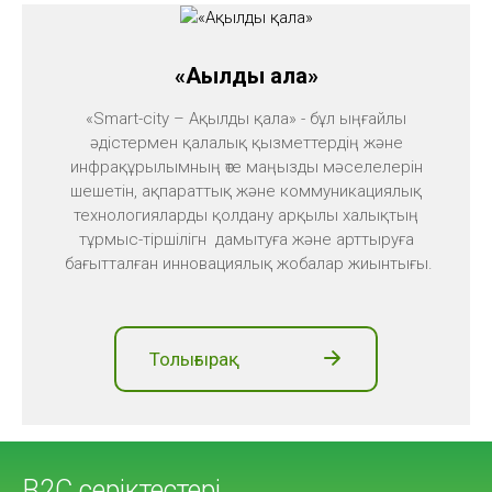
«Ақылды қала»
«Smart-city – Ақылды қала» - бұл ыңғайлы
әдістермен қалалық қызметтердің және
инфрақұрылымның өте маңызды мәселелерін
шешетін, ақпараттық және коммуникациялық
технологияларды қолдану арқылы халықтың
тұрмыс-тіршілігн дамытуға және арттыруға
бағытталған инновациялық жобалар жиынтығы.
Толығырақ
B2C серіктестері