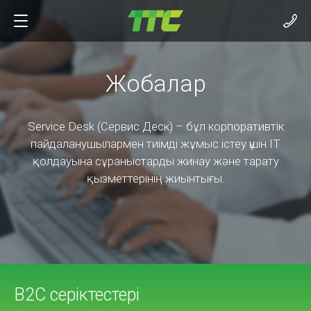
Жобалар
Service Desk (Сервис Деск) – бұл корпоративтік
пайдаланушылармен тиімді жұмыс істеу үшін ІТ
қолдауына сұраныстарды жинау және тарату
қызметтерінің жиынтығы.
B2C серіктестері