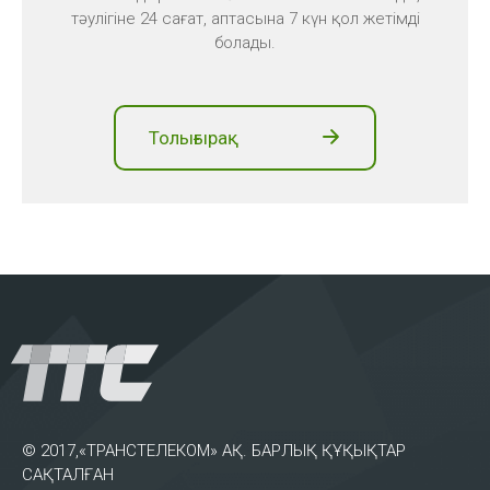
тәулігіне 24 сағат, аптасына 7 күн қол жетімді
болады.
Толығырақ
© 2017,«ТРАНСТЕЛЕКОМ» АҚ. БАРЛЫҚ ҚҰҚЫҚТАР
САҚТАЛҒАН