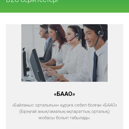
«БААО»
«Байланыс орталығын» құруға себеп болған «БААО»
(Біріңғай анықтамалық-ақпараттық орталық)
жобасы болып табылады.