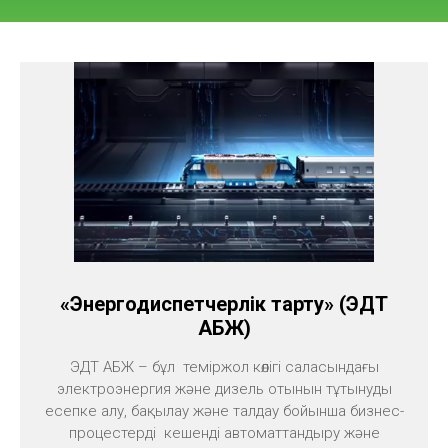
«Энергодиспетчерлік тарту» (ЭДТ
АБЖ)
ЭДТ АБЖ – бұл теміржол көлігі саласындағы
электроэнергия және дизель отынын тұтынуды
есепке алу, бақылау және талдау бойынша бизнес-
процестерді кешенді автоматтандыру және