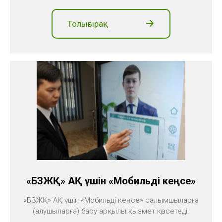
Толығырақ
«БЗЖҚ» АҚ үшін «Мобильді кеңсе»
«БЗЖҚ» АҚ үшін «Мобильді кеңсе» салымшыларға
(алушыларға) бару арқылы қызмет көрсетеді.