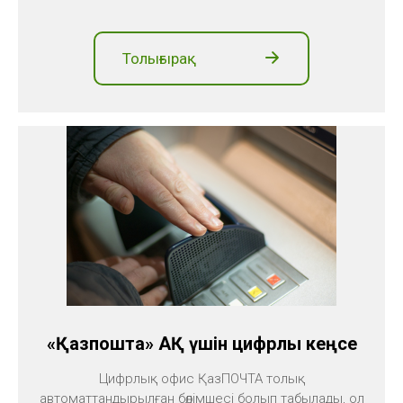
Толығырақ
«Қазпошта» АҚ үшін цифрлық кеңсе
Цифрлық офис ҚазПОЧТА толық
автоматтандырылған бөлімшесі болып табылады, ол