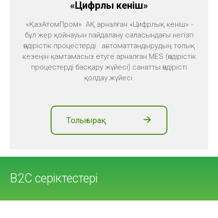
«Цифрлық кеніш»
«ҚазАтомПром» АҚ арналған «Цифрлық кеніш» -
бұл жер қойнауын пайдалану саласындағы негізгі
өндірістік процестерді автоматтандырудың толық
кезеңін қамтамасыз етуге арналған MES (өндірістік
процестерді басқару жүйесі) санатты өндірісті
қолдау жүйесі.
Толығырақ
B2C серіктестері