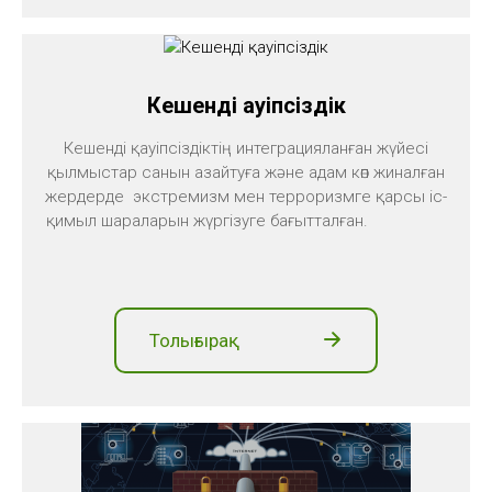
Кешенді қауіпсіздік
Кешенді қауіпсіздіктің интеграцияланған жүйесі
қылмыстар санын азайтуға және адам көп жиналған
жердерде экстремизм мен терроризмге қарсы іс-
қимыл шараларын жүргізуге бағытталған.
Толығырақ