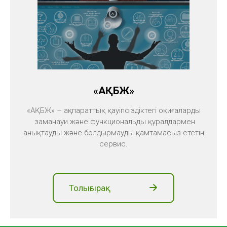
«АҚБЖ»
«АҚБЖ» – ақпараттық қауіпсіздіктегі оқиғаларды
заманауи және функциональды құралдармен
анықтауды және болдырмауды қамтамасыз ететін
сервис.
Толығырақ