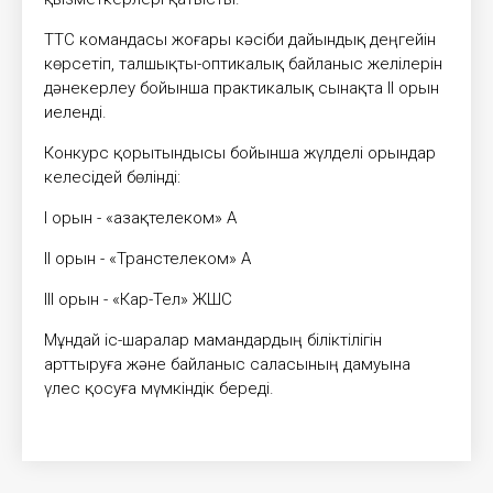
ТТС командасы жоғары кәсіби дайындық деңгейін
көрсетіп, талшықты-оптикалық байланыс желілерін
дәнекерлеу бойынша практикалық сынақта II орын
иеленді.
Конкурс қорытындысы бойынша жүлделі орындар
келесідей бөлінді:
I орын - «Қазақтелеком» АҚ
II орын - «Транстелеком» АҚ
III орын - «Кар-Тел» ЖШС
Мұндай іс-шаралар мамандардың біліктілігін
арттыруға және байланыс саласының дамуына
үлес қосуға мүмкіндік береді.