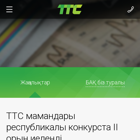
Жаңалықтар
БАҚ біз туралы
ТТС мамандары
республикалық конкурста II
орын иеленді