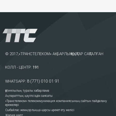
© 2017,«ТРАНСТЕЛЕКОМ» АҚ. БАРЛЫҚ ҚҰҚЫҚТАР САҚТАЛҒАН
КОЛЛ - ЦЕНТР:
191
8 (771) 010 01 91
WHATSAPP:
Құпиялылық туралы хабарлама
Ақпаратттық қауіпсіздік саясаты
«Транстелеком» телекоммуникация компаниясының сайтын пайдалану
ережелері
Сыбайлас жемқорлыққа қарсы әрекет ету желісі
Жария шарт