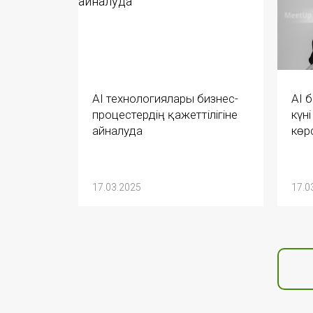
AI технологиялары бизнес-
AI 
процестердің қажеттілігіне
күні
айналуда
көр
17.03.2025
17.0