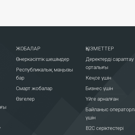
ЖОБАЛАР
ҚЫЗМЕТТЕР
Өнеркәсіптік шешімдер
Деректерді сараптау
орталығы
Республикалық маңызы
бар
Кеңсе үшін
Смарт жобалар
Бизнес үшін
Өзгелер
Үйге арналған
ығы
Байланыс оператор
үшін
у
B2C серіктестері