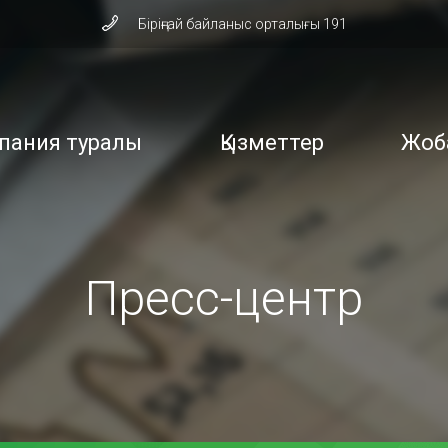
Біріңғай байланыс орталығы 191
пания туралы
Қызметтер
Жоб
Пресс-центр