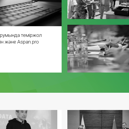
 форумында теміржол
н және Aspan.pro