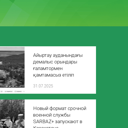
Айыртау ауданындағы
демалыс орындары
ғаламтормен
қамтамасыз етіліп
жатыр
31.07.2025
Новый формат срочной
военной службы
SARBAZ+ запускают в