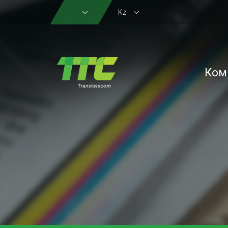
Kz
Ком