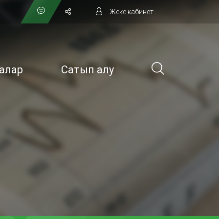
Жеке кабинет
алар
Сатып алу