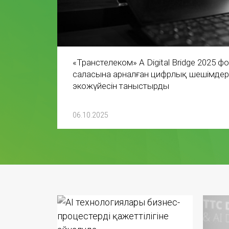
«Транстелеком» АҚ Digital Bridge 2025
саласына арналған цифрлық шешімдері
экожүйесін таныстырды
06.10.2025