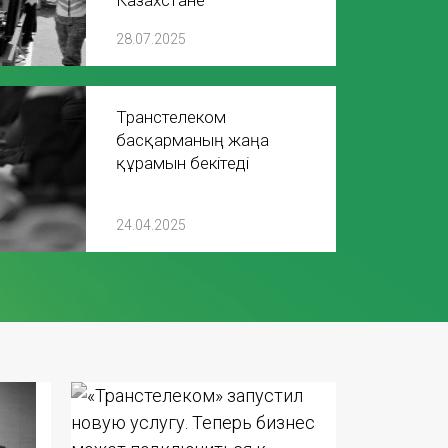
Казахстане
28.07.2025
Транстелеком
басқарманың жаңа
құрамын бекітеді
24.04.2025