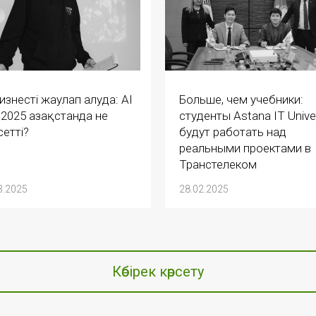
бизнесті жаулап алуда: AI
Больше, чем учебники:
 2025 Қазақстанда не
студенты Astana IT Univer
сетті?
будут работать над
реальными проектами в
Транстелеком
3.2025
28.02.2025
Көбірек көрсету