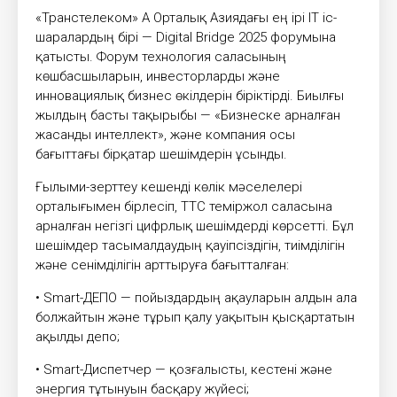
«Транстелеком» АҚ Орталық Азиядағы ең ірі IT іс-
шаралардың бірі — Digital Bridge 2025 форумына
қатысты. Форум технология саласының
көшбасшыларын, инвесторларды және
инновациялық бизнес өкілдерін біріктірді. Биылғы
жылдың басты тақырыбы — «Бизнеске арналған
жасанды интеллект», және компания осы
бағыттағы бірқатар шешімдерін ұсынды.
Ғылыми-зерттеу кешенді көлік мәселелері
орталығымен бірлесіп, ТТС теміржол саласына
арналған негізгі цифрлық шешімдерді көрсетті. Бұл
шешімдер тасымалдаудың қауіпсіздігін, тиімділігін
және сенімділігін арттыруға бағытталған:
• Smart-ДЕПО — пойыздардың ақауларын алдын ала
болжайтын және тұрып қалу уақытын қысқартатын
ақылды депо;
• Smart-Диспетчер — қозғалысты, кестені және
энергия тұтынуын басқару жүйесі;