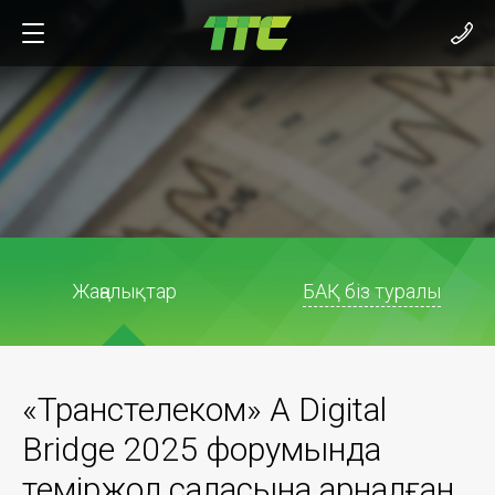
Жаңалықтар
БАҚ біз туралы
«Транстелеком» АҚ Digital
Bridge 2025 форумында
теміржол саласына арналған