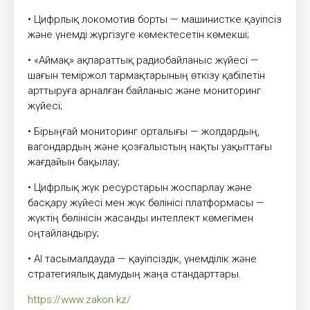
• Цифрлық локомотив борты — машинистке қауіпсіз
және үнемді жүргізуге көмектесетін көмекші;
• «Аймақ» ақпараттық радиобайланыс жүйесі —
шағын теміржол тармақтарының өткізу қабілетін
арттыруға арналған байланыс және мониторинг
жүйесі;
• Бірыңғай мониторинг орталығы — жолдардың,
вагондардың және қозғалыстың нақты уақыттағы
жағдайын бақылау;
• Цифрлық жүк ресурстарын жоспарлау және
басқару жүйесі мен жүк бөлінісі платформасы —
жүктің бөлінісін жасанды интеллект көмегімен
оңтайландыру;
• AI тасымалдауда — қауіпсіздік, үнемділік және
стратегиялық дамудың жаңа стандарттары.
https://www.zakon.kz/