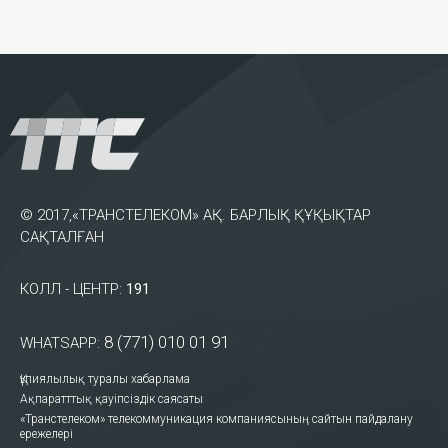
© 2017,«ТРАНСТЕЛЕКОМ» АҚ. БАРЛЫҚ ҚҰҚЫҚТАР
САҚТАЛҒАН
КОЛЛ - ЦЕНТР:
191
8 (771) 010 01 91
WHATSAPP:
Құпиялылық туралы хабарлама
Ақпаратттық қауіпсіздік саясаты
«Транстелеком» телекоммуникация компаниясының сайтын пайдалану
ережелері