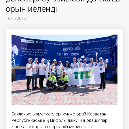
орын иеленді
16.05.2025
Байланыс қызметкерлері күніне орай Қазақстан
Республикасының Цифрлық даму, инновациялар
және аэроғарыш өнеркәсібі министрлігі