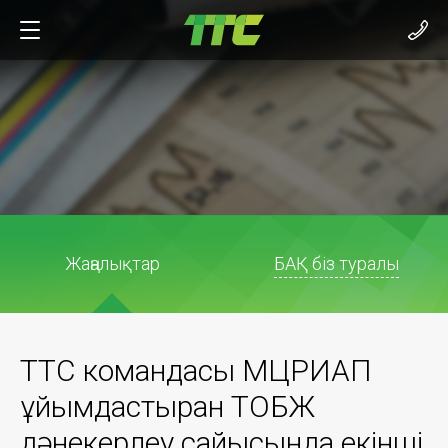
Жаңалықтар
БАҚ біз туралы
TTC командасы МЦРИАП
ұйымдастырған ТОБЖ
дәнекерлеу сайысында екінші