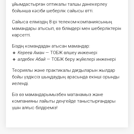
ұйымдастырған оптикалық талшық дәнекерлеу
бойынша кәсіби шеберлік сайысы өтті.
Сайысқа еліміздің 8 ірі телеком-компаниясының
мамандары қатысып, өз білімдері мен шеберліктерін
көрсетті.
Біздің командадан қатысқан мамандар:
🔹
Кереев Аман
— ТОБЖ өлшеу инженері
🔹
Қалдебек Абай
— ТОБЖ беру жүйелері инженері
Теориялық және практикалық дағдыларын жылдар
бойы үздіксіз шыңдаудың арқасында екінші орынды
иеленді.
Біз өз мамандарымызбен мақтанамыз және
компанияны лайықты деңгейде таныстырғандары
үшін алғыс білдіреміз!