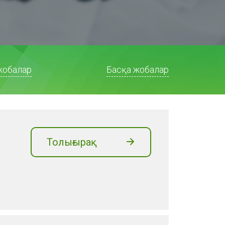
жобалар
Басқа жобалар
Толығырақ