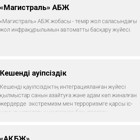
«Магистраль» АБЖ
«Магистраль» АБЖ жобасы - темір жол саласындағы
жол инфрақұрылымын автоматты басқару жүйесі.
Кешенді қауіпсіздік
Кешенді қауіпсіздіктің интеграцияланған жүйесі
қылмыстар санын азайтуға және адам көп жиналған
жердерде экстремизм мен терроризмге қарсы іс-
қимыл шараларын жүргізуге бағытталған.
«АҚБЖ»