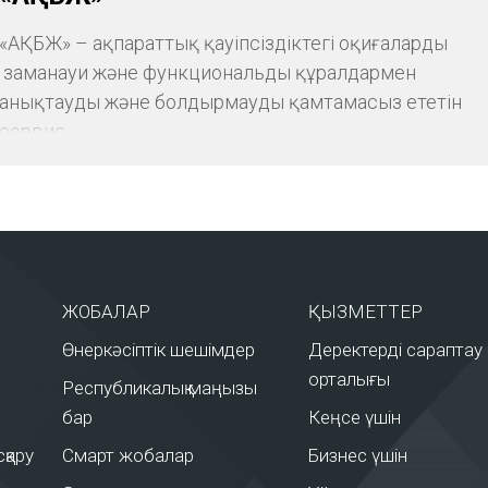
«АҚБЖ» – ақпараттық қауіпсіздіктегі оқиғаларды
заманауи және функциональды құралдармен
анықтауды және болдырмауды қамтамасыз ететін
сервис.
ЖОБАЛАР
ҚЫЗМЕТТЕР
Өнеркәсіптік шешімдер
Деректерді сараптау
орталығы
Республикалық маңызы
бар
Кеңсе үшін
қару
Смарт жобалар
Бизнес үшін