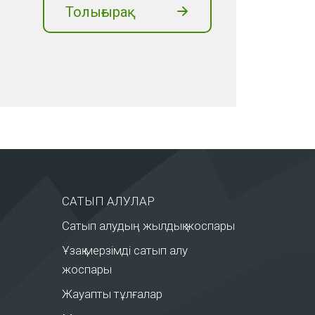
Толығырақ
САТЫП АЛУЛАР
Сатып алудың жылдық жоспары
Ұзақ мерзімді сатып алу
жоспары
Жауапты тұлғалар