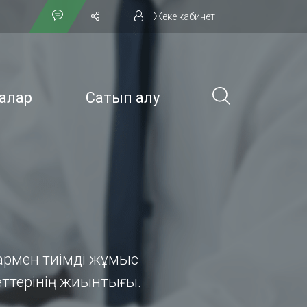
Жеке кабинет
алар
Сатып алу
лармен тиімді жұмыс
еттерінің жиынтығы.