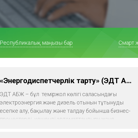
Республикалық маңызы бар
Смарт 
«Энергодиспетчерлік тарту» (ЭДТ АБЖ)
ЭДТ АБЖ – бұл теміржол көлігі саласындағы
электроэнергия және дизель отынын тұтынуды
есепке алу, бақылау және талдау бойынша бизнес-
процестерді кешенді автоматтандыру және
ақпараттық қолдау.