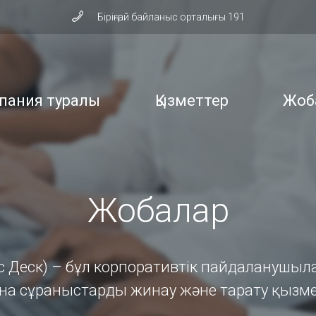
Біріңғай байланыс орталығы 191
пания туралы
Қызметтер
Жоб
Жобалар
ис Деск) – бұл корпоративтік пайдаланушы
ауына сұраныстарды жинау және тарату қызм