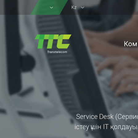
Kz
Ком
Service Desk (Серв
істеу үшін ІТ қолд