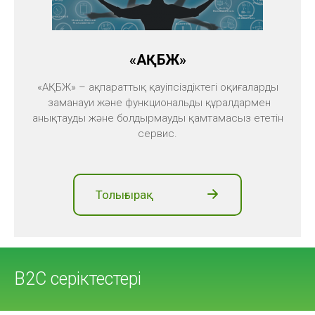
«АҚБЖ»
«АҚБЖ» – ақпараттық қауіпсіздіктегі оқиғаларды
заманауи және функциональды құралдармен
анықтауды және болдырмауды қамтамасыз ететін
сервис.
Толығырақ
B2C серіктестері