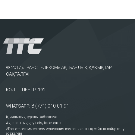
© 2017,«ТРАНСТЕЛЕКОМ» АҚ. БАРЛЫҚ ҚҰҚЫҚТАР
САҚТАЛҒАН
КОЛЛ - ЦЕНТР:
191
8 (771) 010 01 91
WHATSAPP:
Құпиялылық туралы хабарлама
Ақпаратттық қауіпсіздік саясаты
«Транстелеком» телекоммуникация компаниясының сайтын пайдалану
ережелері