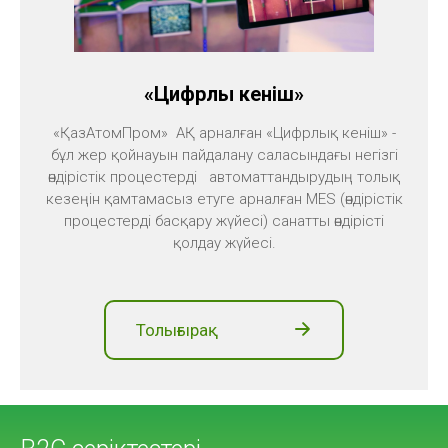
«Цифрлық кеніш»
«ҚазАтомПром» АҚ арналған «Цифрлық кеніш» -
бұл жер қойнауын пайдалану саласындағы негізгі
өндірістік процестерді автоматтандырудың толық
кезеңін қамтамасыз етуге арналған MES (өндірістік
процестерді басқару жүйесі) санатты өндірісті
қолдау жүйесі.
Толығырақ