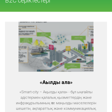
B2C серіктестері
«Ақылды қала»
«Smart-city – Ақылды қала» - бұл ыңғайлы
әдістермен қалалық қызметтердің және
инфрақұрылымның өте маңызды мәселелерін
шешетін, ақпараттық және коммуникациялық