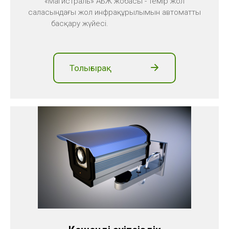
«Магистраль» АБЖ жобасы - темір жол
саласындағы жол инфрақұрылымын автоматты
басқару жүйесі.
Толығырақ