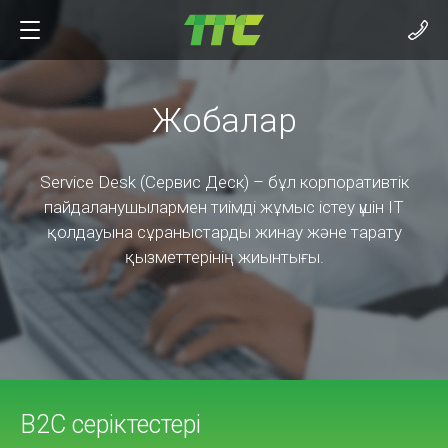
Жобалар
Service Desk (Сервис Деск) – бұл корпоративтік
пайдаланушылармен тиімді жұмыс істеу үшін ІТ
қолдауына сұраныстарды жинау және тарату
қызметтерінің жиынтығы.
B2C серіктестері