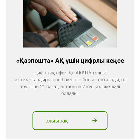
«Қазпошта» АҚ үшін цифрлық кеңсе
Цифрлық офис ҚазПОЧТА толық
автоматтандырылған бөлімшесі болып табылады, ол
тәулігіне 24 сағат, аптасына 7 күн қол жетімді
болады.
Толығырақ