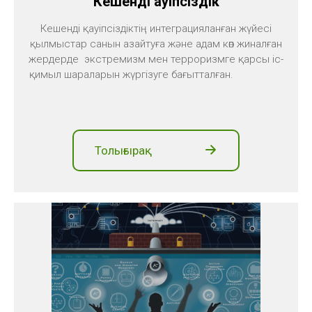
Кешенді қауіпсіздік
Кешенді қауіпсіздіктің интеграцияланған жүйесі
қылмыстар санын азайтуға және адам көп жиналған
жердерде экстремизм мен терроризмге қарсы іс-
қимыл шараларын жүргізуге бағытталған.
Толығырақ