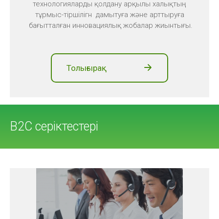
технологияларды қолдану арқылы халықтың
тұрмыс-тіршілігн дамытуға және арттыруға
бағытталған инновациялық жобалар жиынтығы.
Толығырақ
B2C серіктестері