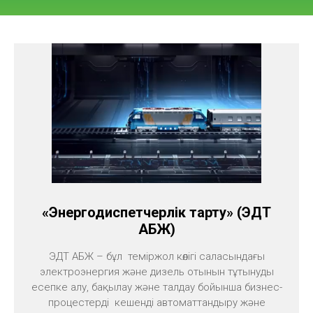
«Энергодиспетчерлік тарту» (ЭДТ
АБЖ)
ЭДТ АБЖ – бұл теміржол көлігі саласындағы
электроэнергия және дизель отынын тұтынуды
есепке алу, бақылау және талдау бойынша бизнес-
процестерді кешенді автоматтандыру және