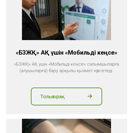
«БЗЖҚ» АҚ үшін «Мобильді кеңсе»
«БЗЖҚ» АҚ үшін «Мобильді кеңсе» салымшыларға
(алушыларға) бару арқылы қызмет көрсетеді.
Толығырақ