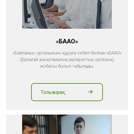
«БААО»
«Байланыс орталығын» құруға себеп болған «БААО»
(Біріңғай анықтамалық-ақпараттық орталық)
жобасы болып табылады.
Толығырақ