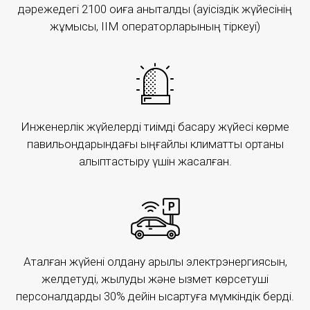
дәрежедегі 2100 оқиға анықталды (қауісіздік жүйесінің
жұмысы, ІІМ операторларының тіркеуі)
Инженерлік жүйелерді тиімді басқару жүйесі көрме
павильондарындағы ыңғайлы климаттық ортаны
қалыптастыру үшін жасалған.
EXPO 2017
ASTANA EXPO-2017
Аталған жүйені қолдану арқылы электрэнергиясын,
желдетуді, жылуды және қызмет көрсетуші
персоналдарды 30% дейін қысқартуға мүмкіндік берді.