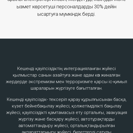
қызмет көрсетуші персоналдарды 30% дейін
қысқартуға мүмкіндік берді.
Кешенді қауіпсіздіктің интеграцияланған жүйесі
қылмыстар санын азайтуға және адам көп жиналған
Integrated Safety & Security
жердерде экстремизм мен терроризмге қарсы іс-қимыл
шараларын жүргізуге бағытталған.
The integrated safety and security system is aimed at
reduction in the number of crimes and assurance of
Кешенді қауіпсіздік- тексеріп қарау құрылғысынан басқа,
anti-extremism and anti-terrorism measures execution
күзет бейнебақылау жүйесі, қолжетімділікті бақылау
in crowded places.
жүйесі, қауіпсіздікті қамтамасыз ету орталығы, эвакуация
жүргізу және басқару жүйесі, автотұрақтарды
автоматтандыру жүйесі, орталықтандырылған
ақпараттарныру жүйесі, билеттерді сатуды