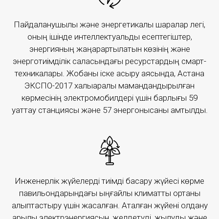
Пайдаланушылық және энергетикалық шаралар легі,
More
оның ішінде интеллектуальды есептегіштер,
энергияның жаңарартылатын көзінің және
энерготиімділік саласындағы ресурстардың смарт-
техникалары. Жобаны іске асыру аясында, Астана
ЭКСПО-2017 халықаралық мамандандырылған
көрмесінің электромобилдері үшін барлығы 59
"Magistral" ACS
қуаттау станциясы және 57 энергонысаны қамтылды.
The "Magistral" ACS is an automated control system
for the objects of the railway infrastructure of the
railway transport industry.
Инженерлік жүйелерді тиімді басқару жүйесі көрме
павильондарындағы ыңғайлы климаттық ортаны
More
қалыптастыру үшін жасалған. Аталған жүйені қолдану
арқылы электрэнергиясын, желдетуді, жылуды және