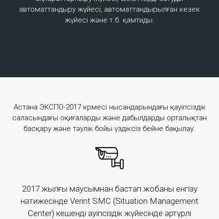
More
автоматтандыру жүйесі, автоматтандырылған кезек
жүйесі және т.б. қамтиды.
ISMS
"ISMS" is a service that provides detection and
prevention of information security incidents using
Астана ЭКСПО-2017 көрмесі нысандарындағы қауіпсіздік
modern and functional means.
саласындағы оқиғаларды және дабылдарды орталықтан
басқару және тәулік бойы үздіксіз бейне бақылау.
More
2017 жылғы маусымнан бастап жобаны енгізу
нәтижесінде Verint SMC (Situation Management
Center) кешенді қауіпсіздік жүйесінде әртүрлі
B2C partners