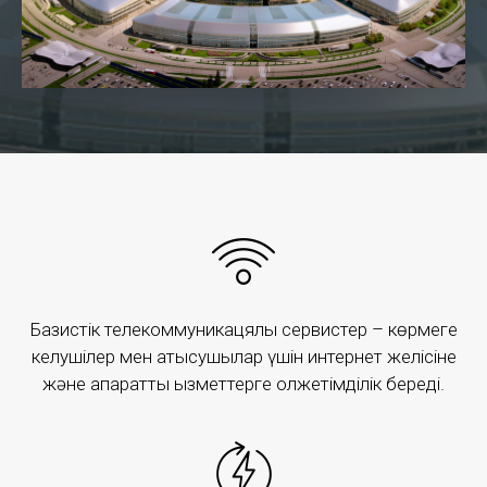
B2C partners
Базистік телекоммуникацялық сервистер – көрмеге
Energy Dispatching Traction (EDT ACS)
келушілер мен қатысушылар үшін интернет желісіне
және ақпараттық қызметтерге қолжетімділік береді.
EDT ACS is a complex automation and information
support of business processes in the registration,
control and analysis of consumption: electricity and
diesel fuel in the field of railway transport.