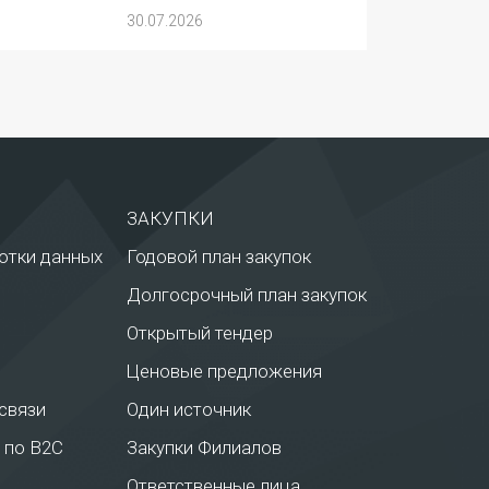
турнира «Игры
30.07.2026
Будущего 2026»
ЗАКУПКИ
отки данных
Годовой план закупок
Долгосрочный план закупок
Открытый тендер
Ценовые предложения
связи
Один источник
 по В2С
Закупки Филиалов
Ответственные лица