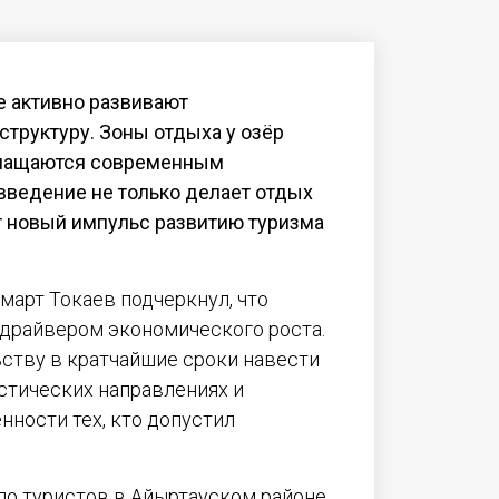
е активно развивают
труктуру. Зоны отдыха у озёр
снащаются современным
введение не только делает отдых
т новый импульс развитию туризма
арт Токаев подчеркнул, что
 драйвером экономического роста.
ьству в кратчайшие сроки навести
стических направлениях и
нности тех, кто допустил
ло туристов в Айыртауском районе