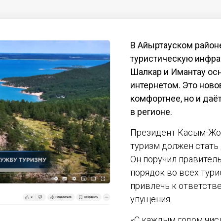
В Айыртауском район
туристическую инфрас
Шалкар и Имантау о
интернетом. Это ново
комфортнее, но и даё
в регионе.
Президент Касым-Жом
туризм должен стать
Он поручил правител
порядок во всех тури
привлечь к ответстве
упущения.
«С каждым годом чис