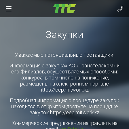
Закупки
Уважаемые потенциальные поставщики!
Информация о закупках АО «Транстелеком» и
его Филиалов, осуществляемых способами:
конкурса, в том числе на понижение,
размещены на электронном портале
https://eep.mitwork.kz.
Подробная информация о процедуре закупок
находится в открытом доступе на площадке
закупок https://eep.mitwork.kz
Коммерческие предложения направлять на