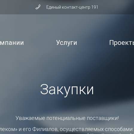
Единый контакт-центр 191
омпании
Услуги
Проект
Закупки
Уважаемые потенциальные поставщики!
леком» и его Филиалов, осуществляемых способами: к