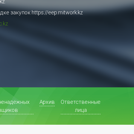
kz.
 закупок https://eep.mitwork.kz
c.kz
ненадёжных
Архив
Ответственные
вщиков
лица