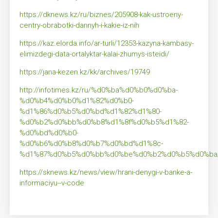
https://dknews.kz/ru/biznes/205908-kak-ustroeny-
centry-obrabotki-dannyh-i-kakie-iz-nih
https://kaz.elorda.info/ar-turli/12353-kazyna-kambasy-
elimizdegi-data-ortalyktar-kalai-zhumys-isteidi/
https://jana-kezen.kz/kk/archives/19749
http://infotimes.kz/ru/%d0%ba%d0%b0%d0%ba-
%d0%b4%d0%b0%d1%82%d0%b0-
%d1%86%d0%b5%d0%bd%d1%82%d1%80-
%d0%b2%d0%bb%d0%b8%d1%8f%d0%b5%d1%82-
%d0%bd%d0%b0-
%d0%b6%d0%b8%d0%b7%d0%bd%d1%8c-
%d1%87%d0%b5%d0%bb%d0%be%d0%b2%d0%b5%d0%ba
https://sknews.kz/news/view/hrani-denygi-v-banke-a-
informaciyu--v-code