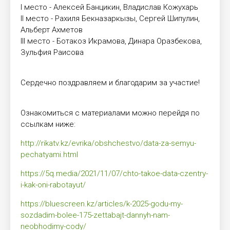
I место - Алексей Банцикин, Владислав Кожухарь
II место - Рахиля Бекназаркызы, Сергей Шипулин,
Альберт Ахметов
III место - Ботакоз Икрамова, Динара Оразбекова,
Зульфия Раисова
Сердечно поздравляем и благодарим за участие!
Ознакомиться с материалами можно перейдя по
ссылкам ниже:
http://rikatv.kz/evrika/obshchestvo/data-za-semyu-
pechatyami.html
https://5q.media/2021/11/07/chto-takoe-data-czentry-
i-kak-oni-rabotayut/
https://bluescreen.kz/articles/k-2025-godu-my-
sozdadim-bolee-175-zettabajt-dannyh-nam-
neobhodimy-cody/