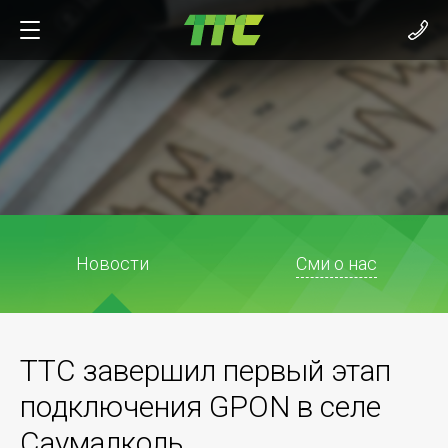
Новости
Сми о нас
ТТС завершил первый этап
подключения GPON в селе
Саумалколь