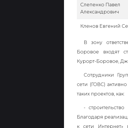
Слепенко Павел
Александрович
Кленов Евгений С
В зону ответств
Боровое входят ст
Курорт-Боровое, Дж
Сотрудники Гру
сети (ГОВС) активн
таких проектов, как:
- строительство
Благодаря реализаци
к сети Интернет» 