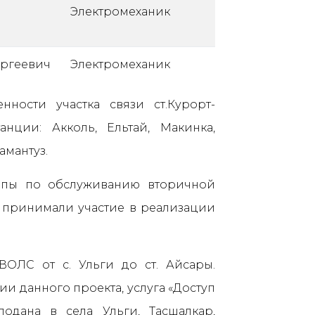
Электромеханик
ергеевич
Электромеханик
енности участка связи ст.Курорт-
анции: Акколь, Ельтай, Макинка,
амантуз.
ппы по обслуживанию вторичной
о принимали участие в реализации
 ВОЛС от с. Ульги до ст. Айсары.
и данного проекта, услуга «Доступ
подана в села Ульги, Тасшалкар,