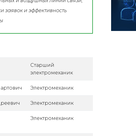
льных и воздушных линий связи,
ки заявок и эффективность
ы
Старший
электромеханик
мартович
Электромеханик
дреевич
Электромеханик
Электромеханик