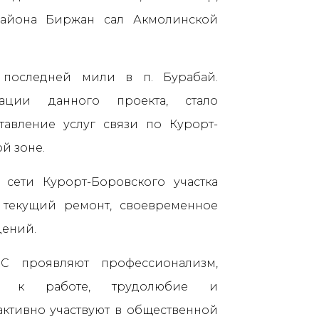
айона Биржан сал Акмолинской
о последней мили в п. Бурабай.
зации данного проекта, стало
авление услуг связи по Курорт-
й зоне.
сети Курорт-Боровского участка
 текущий ремонт, своевременное
дений.
С проявляют профессионализм,
сть к работе, трудолюбие и
активно участвуют в общественной