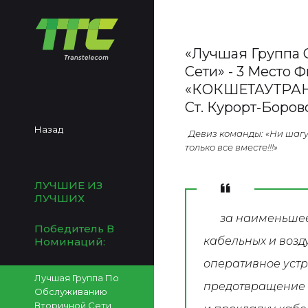
«Лучшая Группа
Сети» - 3 Место 
«КОКШЕТАУТРАНС
Ст. Курорт-Боров
Назад
Девиз команды: «Ни шагу 
только все вместе!!!»
ЛУЧШИЕ ИЗ
ЛУЧШИХ
за наименьшее
Победитель В
кабельных и возд
Номинаций:
оперативное уст
Лучшая Группа По
предотвращение 
Обслуживанию
Вторичной Сети