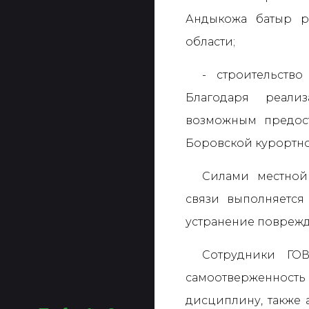
Андыкожа батыр р
области;
- строительств
Благодаря реали
возможным предост
Боровской курортно
Силами местной 
связи выполняется
устранение повреж
Сотрудники ГОВ
самоотверженно
дисциплину, также 