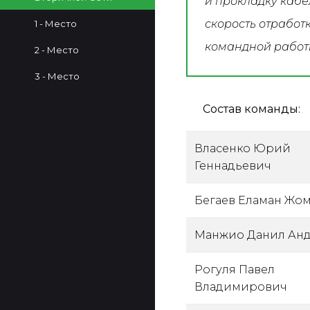
и прокладку кабе
скорость отработ
1 - Место
командной работ
2 - Место
3 - Место
Состав команды:
Власенко Юрий
Геннадьевич
Бегаев Еламан Жо
Манжио Данил Ан
Рогуля Павел
Владимирович