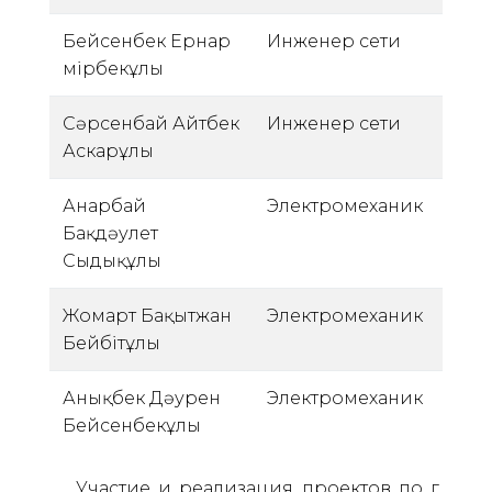
Бейсенбек Ернар
Инженер сети
Әмірбекұлы
Сәрсенбай Айтбек
Инженер сети
Аскарұлы
Анарбай
Электромеханик
Бақдәулет
Сыдықұлы
Жомарт Бақытжан
Электромеханик
Бейбітұлы
Анықбек Дәурен
Электромеханик
Бейсенбекұлы
Участие и реализация проектов по г.