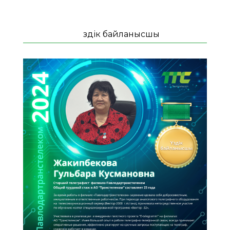
Үздік байланысшы