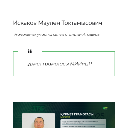
Искаков Маулен Токтамысович
Начальник участка связи станции Агадырь
Құрмет грамотасы МИИиЦР