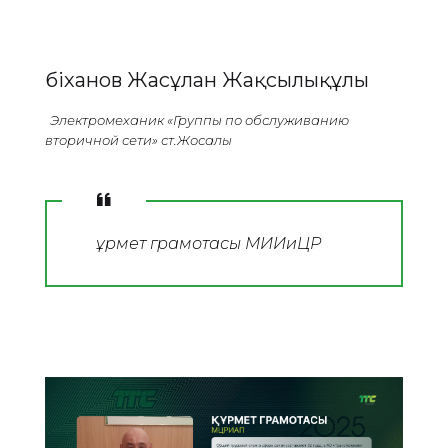
Әбіханов Жасұлан Жақсылықұлы
Электромеханик «Группы по обслуживанию
вторичной сети» ст.Жосалы
Құрмет грамотасы МИИиЦР