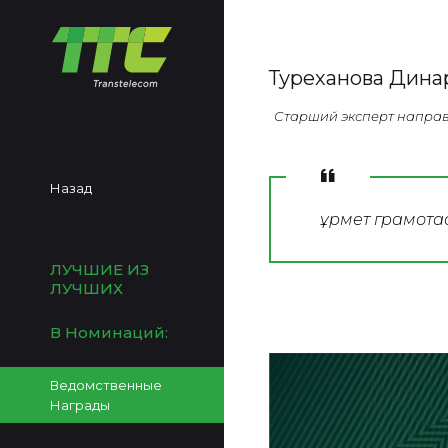
Туреханова Дина
Старший эксперт направ
Назад
Құрмет грамот
ЛУЧШИЕ ИЗ
ЛУЧШИХ
В Номинаций:
Ведомственные
Награды