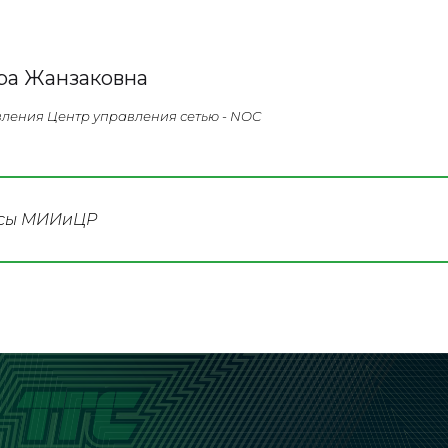
ра Жанзаковна
ления Центр управления сетью - NOC
асы МИИиЦР