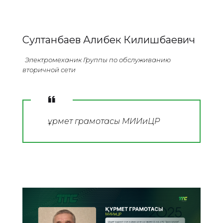
Султанбаев Алибек Килишбаевич
Электромеханик Группы по обслуживанию
вторичной сети
Құрмет грамотасы МИИиЦР