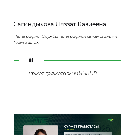
Сагиндыкова Ляззат Казиевна
Телеграфист Службы телеграфной связи станции
Мангышлак
Құрмет грамотасы МИИиЦР