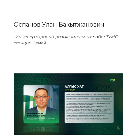
Оспанов Улан Бакытжанович
Инженер охранно-разьяснительных работ ТУМС
станции Семей