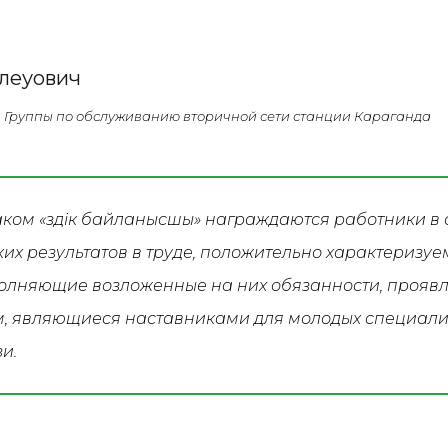
олеуович
и Группы по обслуживанию вторичной сети станции Караганда
ком «Үздік байланысшы» награждаются работники в 
их результатов в труде, положительно характеризуе
полняющие возложенные на них обязанности, прояв
, являющиеся наставниками для молодых специалис
зи.