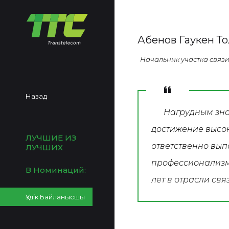
Абенов Гаукен Т
Начальник участка связ
Назад
Нагрудным зна
достижение высок
ЛУЧШИЕ ИЗ
ответственно вы
ЛУЧШИХ
профессионализм
В Номинаций:
лет в отрасли свя
Үздік Байланысшы