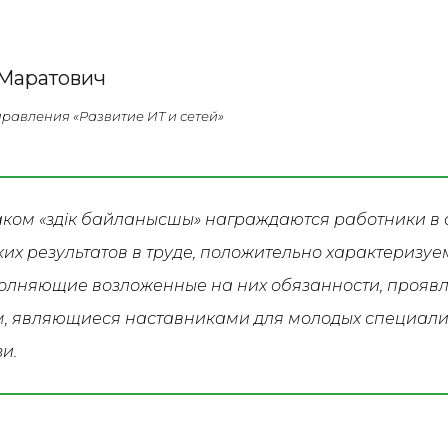
Маратович
равления «Развитие ИТ и сетей»
ком «Үздік байланысшы» награждаются работники в 
их результатов в труде, положительно характеризуе
полняющие возложенные на них обязанности, прояв
, являющиеся наставниками для молодых специалис
зи.