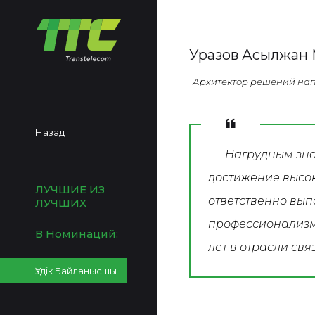
Уразов Асылжан 
Архитектор решений нап
Назад
Нагрудным зна
достижение высок
ЛУЧШИЕ ИЗ
ответственно вы
ЛУЧШИХ
профессионализм
В Номинаций:
лет в отрасли свя
Үздік Байланысшы